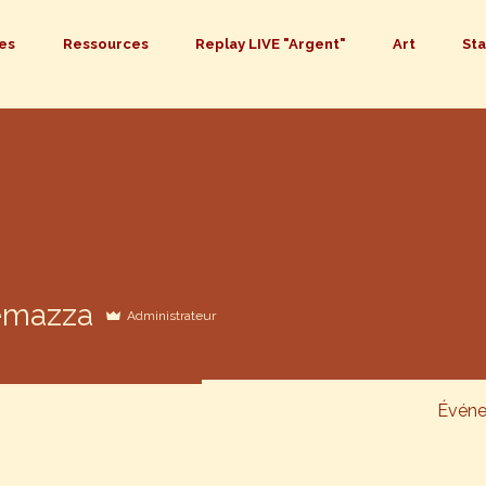
es
Ressources
Replay LIVE "Argent"
Art
St
zza
emazza
Administrateur
Évén