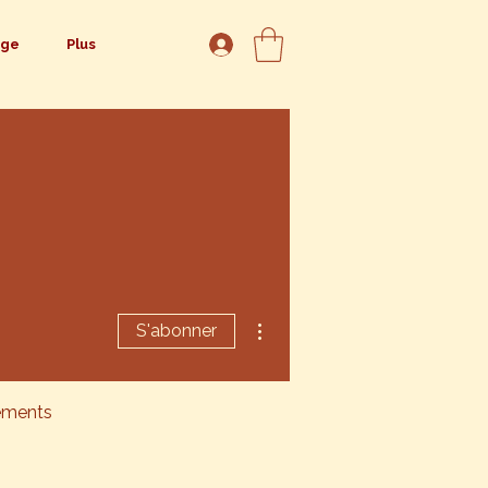
age
Plus
Plus d'actions
S'abonner
ements