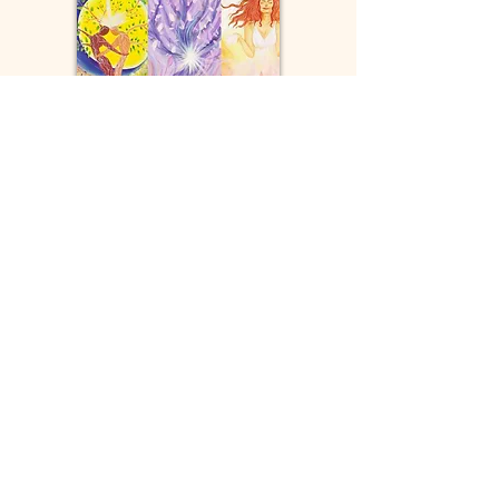
Boutique &
expositions
Prochaine exposition :
"UNION"
Le 5 septembre chez Hyperaktiv ! A
Ecublens lors de ma fête des 10 ans
de mon entreprise.
Les prochains évènements sont affichés sous
"Agenda". Si rien ne s'affiche, un peu de patience.
Pour voir les diverses créations
disponibles :
Les prochains arrivages sont