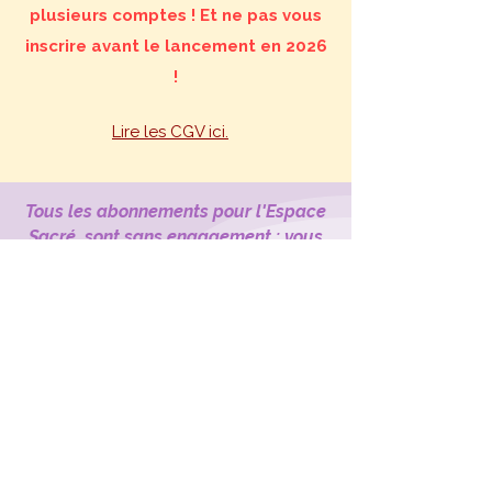
plusieurs comptes ! Et ne pas vous
inscrire avant le lancement en 2026
!
Lire les CGV ici.
Tous les abonnements pour l'Espace
Sacré, sont sans engagement : vous
êtes libre de rejoindre et de quitter
l’espace quand vous le souhaitez.
Uma
L'application