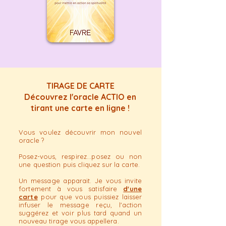
nant? Vous en avez marre de faire 
du tourisme thérapeutique en 
quête de réponses ? Et si la 
solution était de vivre votre 
spiritualité ? De l'expérimenter à 
travers vos choix et sa mise en 
Action?

TIRAGE DE CARTE
Découvrez l'oracle ACTIO en
Beaucoup d'humains semblent 
tirant une carte en ligne !
prendre leurs transformations à 
cœur par des nettoyages ou 
Vous voulez découvrir mon nouvel
d'autres méthodes, mais rien ne 
oracle ?
remplacera ce que vous devez 
Posez-vous, respirez...posez ou non
vivre sur terre, dans la matière. On 
une question puis cliquez sur la carte.
nous dit partout de « travailler sur 
Un message apparait.
Je vous invite
soi », mais le seul programme sur 
fortement à vous satisfaire
d'une
mesure pour cela, ça s'appelle la 
carte
pour que vous puissiez laisser
infuser le message reçu, l'action
VIE, le quotidien.

suggérez et voir plus tard quand un
nouveau tirage vous appellera.