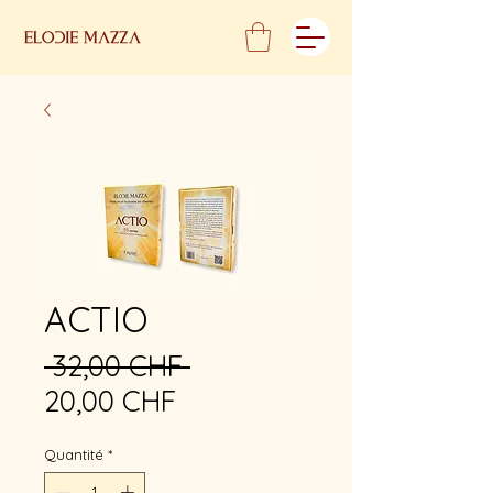
ACTIO
Prix
 32,00 CHF 
Prix
original
20,00 CHF
promotionnel
Quantité
*