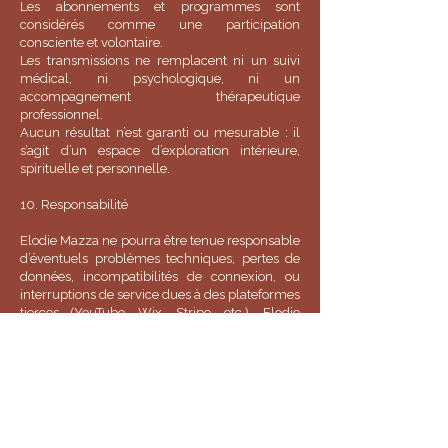
Les abonnements et programmes sont
considérés comme une participation
consciente et volontaire.
Les transmissions ne remplacent ni un suivi
médical, ni psychologique, ni un
accompagnement thérapeutique
professionnel.
Aucun résultat n’est garanti ou mesurable : il
s’agit d’un espace d’exploration intérieure,
spirituelle et personnelle.
10. Responsabilité
Elodie Mazza ne pourra être tenue responsable
d’éventuels problèmes techniques, pertes de
données, incompatibilités de connexion, ou
interruptions de service dues à des plateformes
tierces (YouTube, Wix, Stripe, etc.). Elodie
Mazza ne pourra être tenue responsable des
dommages directs et indirects causés au
matériel de l’utilisateur, lors de l’accès au site, et
résultant soit de l’utilisation d’un matériel, soit
de l’apparition d’un bug ou d’une
incompatibilité.