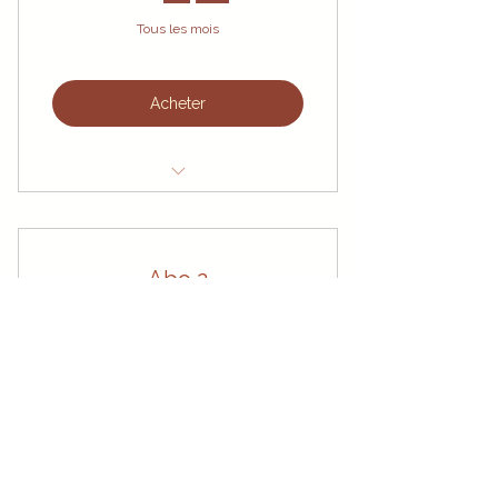
Tous les mois
Acheter
Le Petit Mot Sage
Le Soin collectif
Abo 2
24CHF
CHF
24
Tous les mois
Acheter