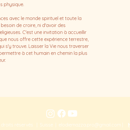
ps physique.
es avec le monde spirituel et toute la
besoin de croire, ni d'avoir des
ligieuses. C'est une invitation à accueillir
que nous offre cette expérience terrestre,
ui s'y trouve. Laisser la Vie nous traverser
permettre à cet humain en chemin la plus
ur.
Suivez-moi sur :
 droits réservés | Suisse |
elodiemazza.pro@gmail.com
|