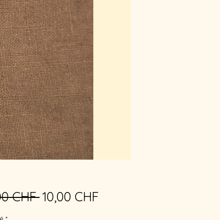
Prix
Prix
00 CHF 
10,00 CHF
original
promotionnel
é
*