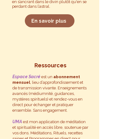
en s’ancrant dans le divin plutôt
qu'en
se
perdant dans l’astral.
En savoir plus
Ressources
Espace Sacré
est
un
abonnement
mensuel
, lieu d’approfondissement et
de transmission vivante. Enseignements
avancés (médiumnité, guidances,
mystères spirituels) et rendez-vous en
direct pour échanger et pratiquer
ensemble. Sans engagement.
UMA
est
mon application de méditation
et spiritualité en accès libre, soutenue par
vos dons. Méditations, Rituels, recettes
saines et Programmes en direct pour