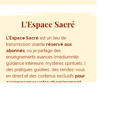
L'Espace Sacré
L'Espace Sacré
est un lieu de
transmission vivante
réservé aux
abonnés
, où je partage des
enseignements avancés (médiumnité,
guidance intérieure, mystères spirituels…),
des pratiques guidées, des rendez-vous
en direct et des contenus exclusifs
pour
accompagner votre cheminement.
Plus qu'un simple espace de contenu,
c'est un cercle intime et évolutif
où
vous devenez
acteur de votre
transformation
, accompagné·e dans
votre ouverture de conscience. Votre
abonnement soutient également la
création de ressources gratuites pour le
plus grand nombre.