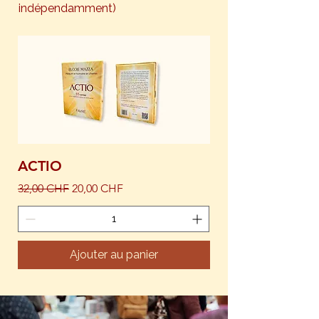
indépendamment)
ACTIO
Prix original
Prix promotionnel
32,00 CHF
20,00 CHF
Ajouter au panier